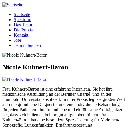
Direkt
Hausarztpraxis
Hier
zum
am
werden
Startseite
Inhalt
Fehrbelliner
Sie
Spektrum
Hauptnavigation
Platz
einfach
Das Team
gut
Die Praxis
behandelt.
Kontakt
Jobs
Termin buchen
Nicole Kuhnert-Baron
Frau Kuhnert-Baron ist eine erfahrene Internistin. Sie hat ihre
medizinische Ausbildung an der Berliner Charité und an der
Humboldt Universität absolviert. In ihrer Praxis legt sie großen Wert
auf eine gründliche Diagnostik und eine individuelle Behandlung
für jeden Patienten. Ihre freundliche und einfühlsame Art trägt dazu
bei, dass sich Patienten bei ihr gut aufgehoben fühlen. Frau
Kuhnert-Baron hat eine besondere Spezialisierung für Abdomen-
Sonografie, Lungenfunktion, Ernährungsberatung,