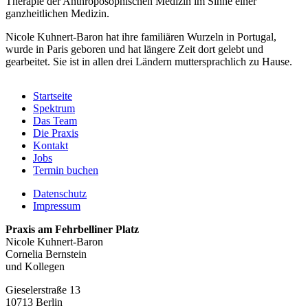
Therapie der Anthroposophischen Medizin im Sinne einer
ganzheitlichen Medizin.
Nicole Kuhnert-Baron hat ihre familiären Wurzeln in Portugal,
wurde in Paris geboren und hat längere Zeit dort gelebt und
gearbeitet. Sie ist in allen drei Ländern muttersprachlich zu Hause.
Startseite
Spektrum
Hauptnavigation
Das Team
Die Praxis
Kontakt
Jobs
Termin buchen
Datenschutz
Impressum
Fußzeile
Praxis am Fehrbelliner Platz
Nicole Kuhnert-Baron
Cornelia Bernstein
und Kollegen
Gieselerstraße 13
10713 Berlin